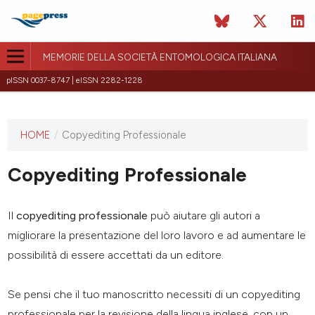
MEMORIE DELLA SOCIETÀ ENTOMOLOGICA ITALIANA
pISSN 0037-8747 | eISSN 2282-1228
HOME
/
Copyediting Professionale
This
journal
has not
Copyediting Professionale
published
any
issues.
Il
copyediting professionale
può aiutare gli autori a
migliorare la presentazione del loro lavoro e ad aumentare le
possibilità di essere accettati da un editore.
Se pensi che il tuo manoscritto necessiti di un copyediting
professionale per la revisione della lingua inglese, con un