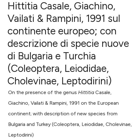
Hittitia Casale, Giachino,
Vailati & Rampini, 1991 sul
0
Citing Publications
0
Supporting
continente europeo; con
0
Mentioning
descrizione di specie nuove
0
Contrasting
di Bulgaria e Turchia
(Coleoptera, Leiodidae,
e how this article has been
Cholevinae, Leptodirini)
ted at
scite.ai
On the presence of the genus
Hittitia
Casale,
ite shows how a scientific paper
Giachino, Vailati & Rampini, 1991
on the European
s been cited by providing the
continent; with description of new species from
ntext of the citation, a
Bulgaria and Turkey (Coleoptera, Leiodidae, Cholevinae,
assification describing whether
Leptodirini)
 supports, mentions, or contrasts