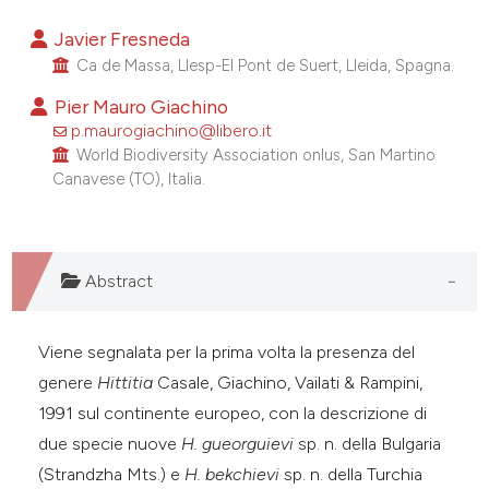
e cited claim, and a label
Javier Fresneda
dicating in which section the
Ca de Massa, Llesp-El Pont de Suert, Lleida, Spagna.
tation was made.
Pier Mauro Giachino
p.maurogiachino@libero.it
World Biodiversity Association onlus, San Martino
Canavese (TO), Italia.
Abstract
Viene segnalata per la prima volta la presenza del
genere
Hittitia
Casale, Giachino, Vailati & Rampini,
1991 sul continente europeo, con la descrizione di
due specie nuove
H. gueorguievi
sp. n. della Bulgaria
(Strandzha Mts.) e
H. bekchievi
sp. n. della Turchia