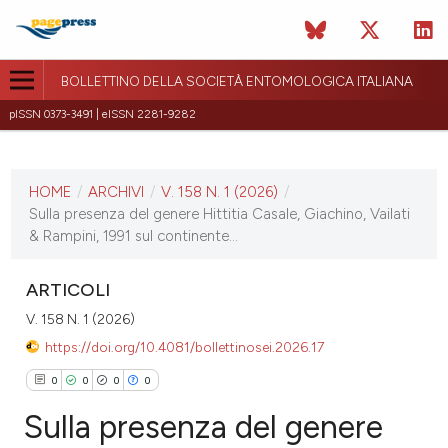
BOLLETTINO DELLA SOCIETÀ ENTOMOLOGICA ITALIANA
pISSN 0373-3491 | eISSN 2281-9282
ULTIMO NUMERO
V. 158 N. 1 (2026)
HOME
/
ARCHIVI
/
V. 158 N. 1 (2026)
/
30 aprile 2026
Sulla presenza del genere Hittitia Casale, Giachino, Vailati
& Rampini, 1991 sul continente...
ULTIMO FASCICOLO
ARTICOLI
V. 158 N. 1 (2026)
https://doi.org/10.4081/bollettinosei.2026.17
0
0
0
0
Sulla presenza del genere