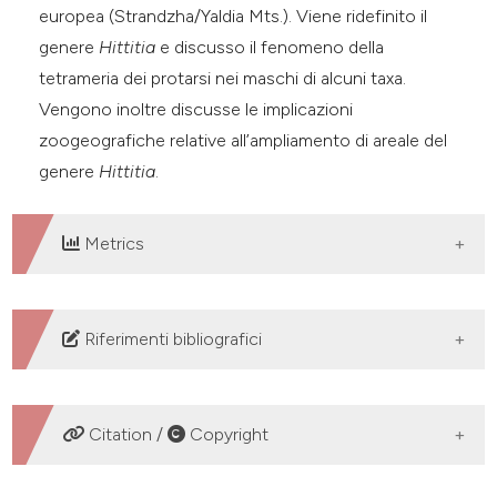
europea (Strandzha/Yaldia Mts.). Viene ridefinito il
genere
Hittitia
e discusso il fenomeno della
tetrameria dei protarsi nei maschi di alcuni taxa.
Vengono inoltre discusse le implicazioni
zoogeografiche relative all’ampliamento di areale del
genere
Hittitia
.
Metrics
DOWNLOADS
Riferimenti bibliografici
CASALE A., GIACHINO P.M., VAILATI D., RAMPINI M.,
1991 - Note sulla linea filetica di Phaneropella Jeannel,
Citation /
Copyright
1910, con descrizione di tre nuovi sottogeneri e di una
nuova specie di Turchia (Coleóptera Cholevidae