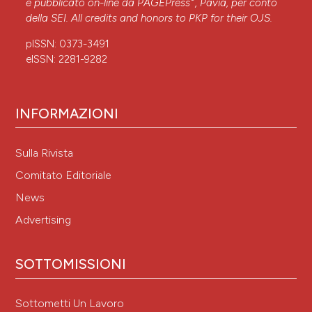
è pubblicato on-line da
PAGEPress
, Pavia, per conto
online (es. in repository istituzionali o nel loro
056.7.
della SEI. All credits and honors to
PKP
for their
OJS
.
sito web) prima e durante il processo di
submission, poichè può portare a scambi
pISSN: 0373-3491
produttivi e aumentare le citazioni dell'opera
eISSN: 2281-9282
pubblicata (Vedi
The Effect of Open Access
).
INFORMAZIONI
Sulla Rivista
Comitato Editoriale
News
Advertising
SOTTOMISSIONI
Sottometti Un Lavoro