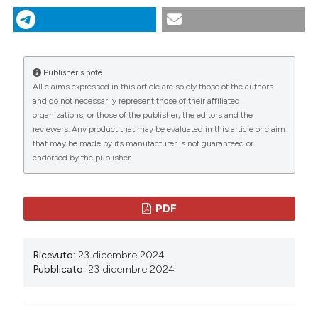
dicating in which section the
Entomologica Italiana
,
156
(3), 133-143.
tation was made.
https://doi.org/10.4081/bollettinosei.2024.133
Ulteriori formati di citazione
Publisher's note
All claims expressed in this article are solely those of the authors
Copyright (c) 2024 Bollettino della Società
and do not necessarily represent those of their affiliated
organizations, or those of the publisher, the editors and the
Entomologica Italiana
reviewers. Any product that may be evaluated in this article or claim
Questo volume è pubblicato con la licenza
Creative
that may be made by its manufacturer is not guaranteed or
endorsed by the publisher.
Commons Attribuzione - Non commerciale 4.0
Internazionale
.
Gli autori che pubblicano su questa rivista accettano
PDF
le seguenti condizioni:
gli autori mantengono i diritti sulla loro opera e
Ricevuto:
23 dicembre 2024
cedono alla rivista il diritto di prima
Pubblicato:
23 dicembre 2024
pubblicazione dell'opera, licenziata sotto una
Creative Commons Attribution
NonCommercial 4.0 International License
(CC