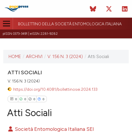
BOLLETTINO DELLA SOCIETÀ ENTOMOLOGICA ITALIANA
pISSN 0373-3491 | eISSN 2281-9282
ULTIMO NUMERO
V. 156 N. 3 (2024)
HOME
/
ARCHIVI
/
V. 156 N. 3 (2024)
/
Atti Sociali
23 dicembre 2024
ATTI SOCIALI
ULTIMO FASCICOLO
V. 156 N. 3 (2024)
https://doi.org/10.4081/bollettinosei.2024.133
0
0
0
0
Atti Sociali
Società Entomologica Italiana SEI