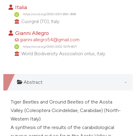
3
Citing Publications
Italia
0
Supporting
https://orcid.org/0000-0001-8561-3698
Cuorgnè (TO), Italy.
0
Mentioning
0
Contrasting
Gianni Allegro
gianni.allegro54@gmail.com
https://orcid.org/0000-0002-5079-6671
World Biodiversity Association onlus, Italy.
e how this article has been
ted at
scite.ai
Abstract
ite shows how a scientific paper
s been cited by providing the
Tiger Beetles and Ground Beetles of the Aosta
ntext of the citation, a
Valley (Coleoptera Cicindelidae, Carabidae) (North-
assification describing whether
Western Italy).
 supports, mentions, or contrasts
A synthesis of the results of the carabidological
e cited claim, and a label
surveys carried out so far in the Aosta Valley is