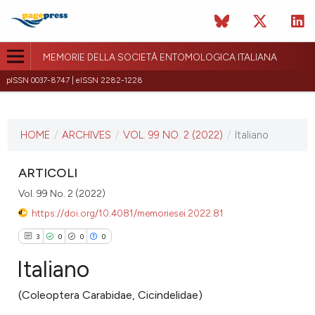
MEMORIE DELLA SOCIETÀ ENTOMOLOGICA ITALIANA
pISSN 0037-8747 | eISSN 2282-1228
CURRENT ISSUE
VOL. 99 NO. 2 (2022)
HOME
/
ARCHIVES
/
VOL. 99 NO. 2 (2022)
/
Italiano
December 16, 2022
ARTICOLI
VIEW THIS ISSUE
Vol. 99 No. 2 (2022)
https://doi.org/10.4081/memoriesei.2022.81
3
0
0
0
Italiano
(Coleoptera Carabidae, Cicindelidae)